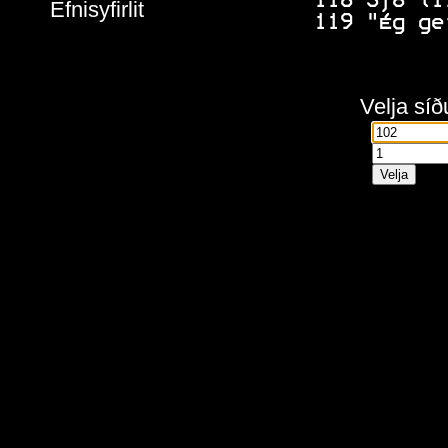
118
 Sjö ti
Efnisyfirlit
119
 "Ég ge
Velja síð