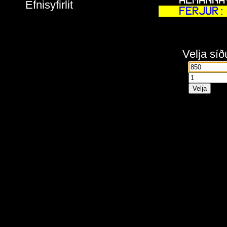
    ALMANNA
Efnisyfirlit
  FERJUR:
Velja síð