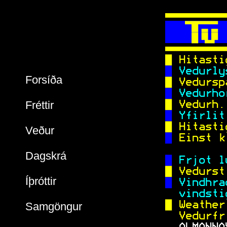
  
   
   
 
 
 Hitasti
 
 Vedurly
Forsíða
 
 Vedursp
 
 Vedurho
Fréttir
 
 Vedurh.
 
 Yfirlit
 
 Hitasti
Veður
 
 Einst k
           
Dagskrá
 
 Frjot l
 
 Vedurst
Íþróttir
 
 Vindhra
  vindsti
  Weather
Samgöngur
 Vedurfr