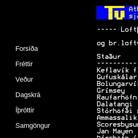
 
 At
  
 sj
 ----- Loft
           
 og br.loft
Forsíða
           
 Staður    
Fréttir
 ----------
 Keflavík f
 Gufuskálar
Veður
 Bolungarví
 Grímsey   
Dagskrá
 Raufarhöfn
 Dalatangi 
Íþróttir
 Stórhöfði 
 Ammassalik
 Scoresbysu
Samgöngur
 Jan Mayen 