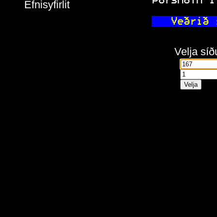
 Þórshöfn í
Efnisyfirlit
 Veðrið 
Velja síð