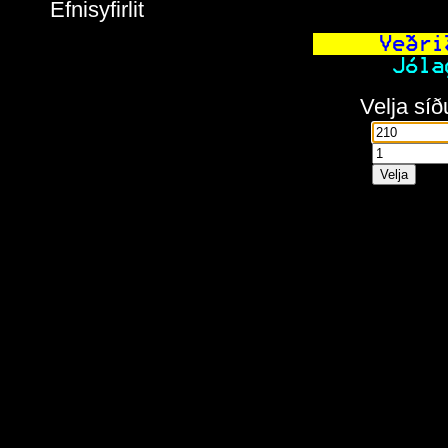
Efnisyfirlit
    Veðri
 Jóla
Velja síð