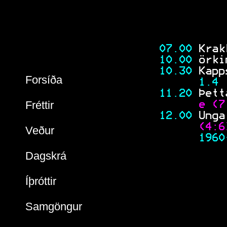
           
           
 07.00
 Krak
 10.00
 Örki
 10.30
 Kapp
Forsíða
 1.4 
 11.20
 Þett
Fréttir
 e
 (7
 12.00
 Unga
 (4:6
Veður
 1960
Dagskrá
Íþróttir
Samgöngur