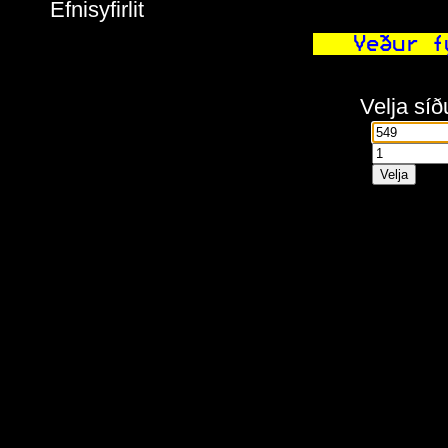
Efnisyfirlit
  Veður f
Velja síð