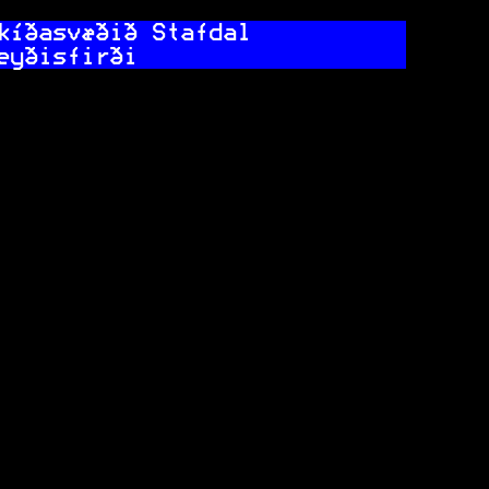
kíðasvæðið Stafdal           
eyðisfirði                   
                             