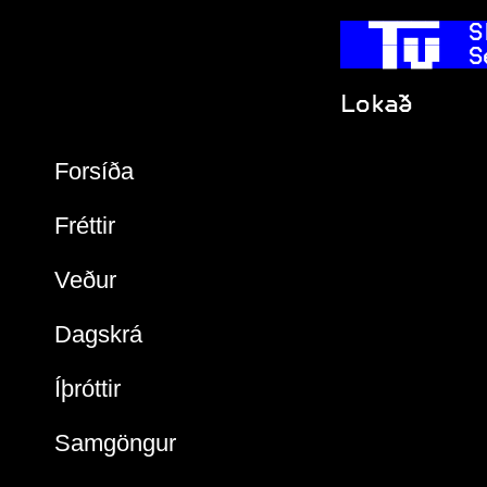
  
 S
   
 S
 Lokað     
Forsíða
Fréttir
Veður
Dagskrá
Íþróttir
Samgöngur