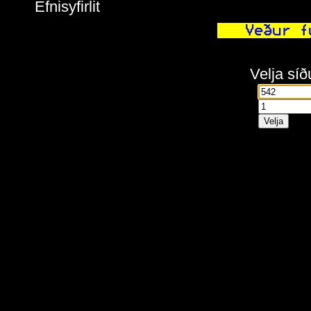
Efnisyfirlit
  Veður f
Velja síð