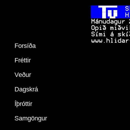
  
 S
   
 H
 Mánudagur 
 Opið miðvi
 Sími á skí
 www.hlidar
Forsíða
Fréttir
Veður
Dagskrá
Íþróttir
Samgöngur