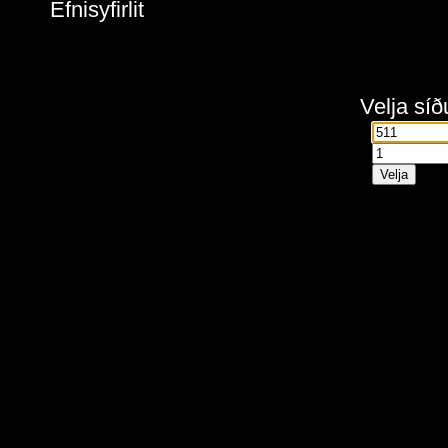
Efnisyfirlit
Velja síð