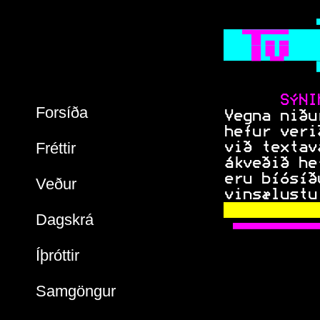
           
    
     
           
     SÝNI
Forsíða
 Vegna niðu
 hefur veri
Fréttir
 við textav
 ákveðið he
 eru bíósíð
Veður
 vinsælustu
Dagskrá
  
Íþróttir
Samgöngur