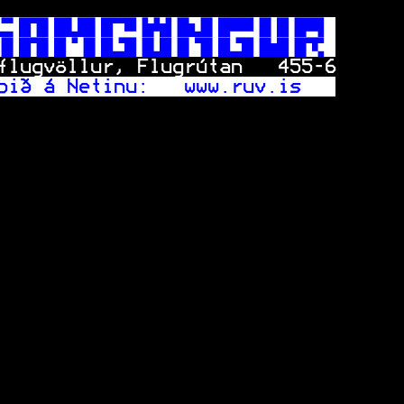
 
 
flugvöllur, Flugrútan   
455
-6
pið á Netinu:   www.ruv.is   