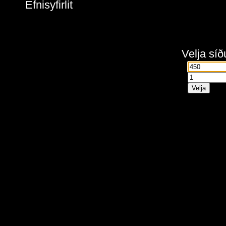
Efnisyfirlit
Velja síð