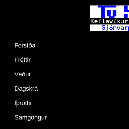
   
    
 Keflavíkur
 Sjónvar
Forsíða
Fréttir
Veður
Dagskrá
Íþróttir
Samgöngur