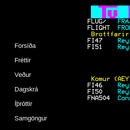
   
 
    
 
FLUG/ 
  FRÁ
FLIGHT
  FRO
 Brottfarir
FI47   
 Rey
Forsíða
FI51   
 Rey
Fréttir
Veður
 Komur (AEY
FI46   
 Rey
Dagskrá
FI50   
 Rey
FNA504 
 Con
Íþróttir
Samgöngur