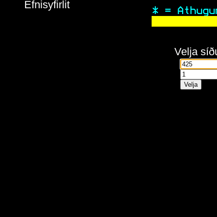
Efnisyfirlit
 * = Athugu
Velja síð