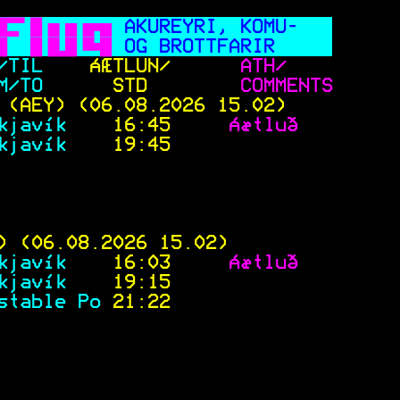

 AKUREYRI, KOMU-   
  
 OG BROTTFARIR     
/TIL
    ÁÆTLUN/
      ATH/    
M/TO
      STD  
      COMMENTS
 (AEY)
 (06.08.2026 15.02)    
kjavík   
 16:45    
 Áætluð   
kjavík   
 19:45    
)
 (06.08.2026 15.02)         
kjavík   
 16:03    
 Áætluð   
kjavík   
 19:15    
stable Po
 21:22    