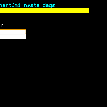
nartími næsta dags           
u: