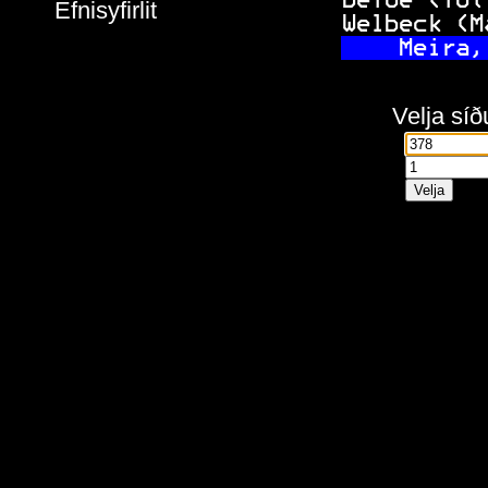
 Defoe (Tot
Efnisyfirlit
 Welbeck (M
   Meira,
Velja síð