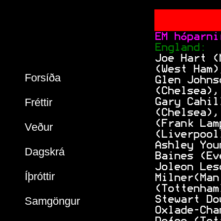
 EM hóparni
 England:  
 Joe Hart (
 (West Ham)
Forsíða
 Glen Johns
 (Chelsea),
Fréttir
 Gary Cahil
 (Chelsea),
 (Frank Lam
Veður
 (Liverpool
 Ashley You
Dagskrá
 Baines (Ev
 Joleon Les
Íþróttir
 Milner(Man
 (Tottenham
 Stewart Do
Samgöngur
 Oxlade-Cha