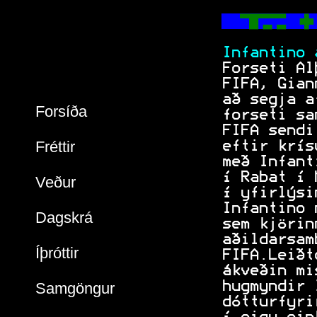
  
           
 Infantino 
 Forseti Al
 FIFA, Gian
 að segja a
Forsíða
 forseti sa
 FIFA sendi
Fréttir
 eftir krís
 með Infant
 í Rabat í 
Veður
 Í yfirlýsi
 Infantino 
Dagskrá
 sem kjörin
 aðildarsam
Íþróttir
 FIFA.Leiðt
 ákveðin mi
 hugmyndir 
Samgöngur
 dótturfyri