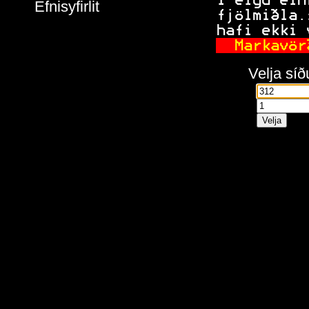
 í eigu ein
Efnisyfirlit
 fjölmiðla.
 hafi ekki 
 Markavör
Velja síð