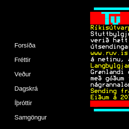
  
    
    
 Ríkisútvar
 Stuttbylgj
 verið hætt
Forsíða
 útsendinga
 www.ruv.is
Fréttir
 á netinu, 
 Langbylgja
 Grænlandi 
Veður
 með góðum 
 nágrannalö
Dagskrá
 Sending fr
 Eiðum á 
20
Íþróttir
 
 
Samgöngur