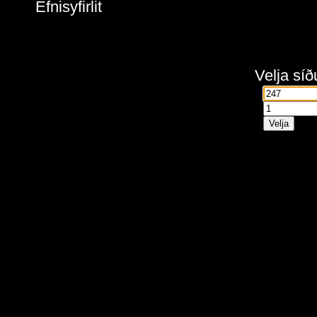
Efnisyfirlit
Velja síð