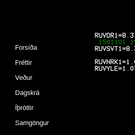
 RUVDR1=8.3
 1501101 1
Forsíða
 RUVSVT1=8.
Fréttir
 RUVNRK1=1.
 RUVYLE=1.0
Veður
Dagskrá
Íþróttir
Samgöngur