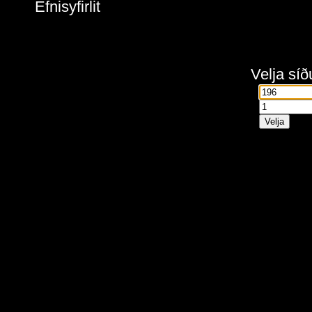
Efnisyfirlit
Velja síð