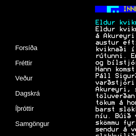
  
 INN
           
 Eldur kvik
 Eldur kvik
 á Akureyri
 austur eft
Forsíða
 kviknaði í
 rútunni. E
Fréttir
 og bílstjó
 Hann komst
 Páll Sigur
Veður
 varðstjóri
 Akureyri, 
Dagskrá
 töluverðan
 tökum á ho
Íþróttir
 barst slök
 níu. Búið 
 skömmu fyr
Samgöngur
 sendur á v