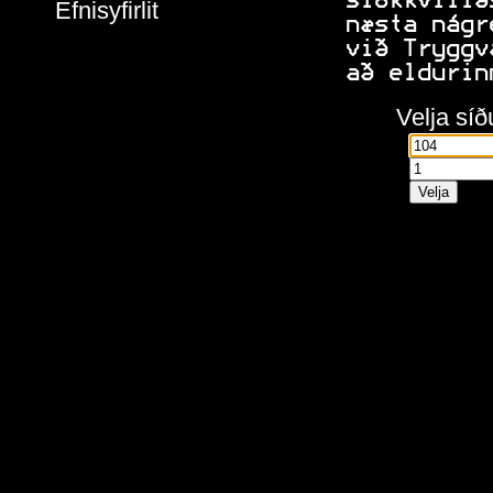
 slökkvilið
Efnisyfirlit
 næsta nágr
 við Tryggv
 að eldurin
Velja síð